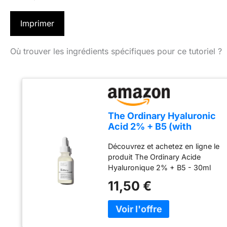
Imprimer
Où trouver les ingrédients spécifiques pour ce tutoriel ?
The Ordinary Hyaluronic
Acid 2% + B5 (with
Ceramides), Multi-Depth
Découvrez et achetez en ligne le
Hydration Serum for
produit The Ordinary Acide
Plumper, Smoother Skin,
Hyaluronique 2% + B5 - 30ml
30ml
RENFORCE LA BARRIÈRE
11,50 €
CUTANÉE : Les céramides
retiennent l'humidité et
soutiennent la barrière de
protection de la peau RÉDUIT