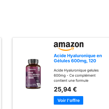
Acide Hyaluronique en
Gélules 600mg, 120
Gélules Vegan (4 Mois),
Acide Hyaluronique gelules
500-700kDa
600mg - Ce complément
contient une formule
concentrée d'hyaluronate de
25,94 €
sodium qui est la forme stable
de l'acide hyaluronique. Avec
seulement 1 ingrédient (pas de
collagène marin ni de vitamine