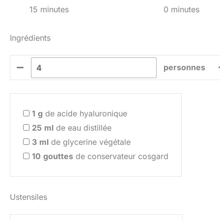
15 minutes
0 minutes
Ingrédients
personnes
1
g
de acide hyaluronique
25
ml
de eau distillée
3
ml
de glycerine végétale
10
gouttes
de conservateur cosgard
Ustensiles