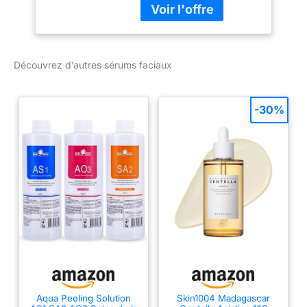
microbiomes of skin,
which helps protect
against inflammatory
aggressors The formula
Découvrez d’autres sérums faciaux
leaves even sensitive
skin feeling calm and
comfortated.
-30%
Aqua Peeling Solution
Skin1004 Madagascar