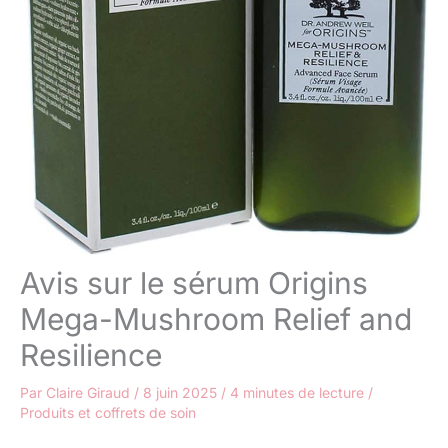
Avis sur le sérum Origins
Mega-Mushroom Relief and
Resilience
Par
Claire Giraud
/
8 juin 2025
/
4 minutes de lecture
/
Produits et coffrets de soin