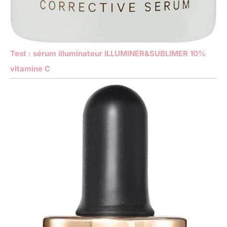
Test : sérum illuminateur ILLUMINER&SUBLIMER 10%
vitamine C