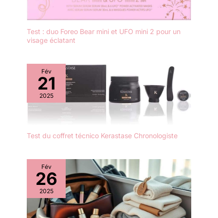
Test : duo Foreo Bear mini et UFO mini 2 pour un
visage éclatant
Fév
21
2025
Test du coffret técnico Kerastase Chronologiste
Fév
26
2025