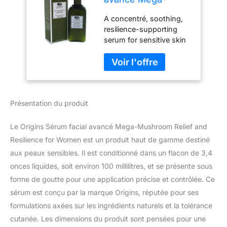
Mushroom Relief
A concentré, soothing,
and Resilience for
resilience-supporting
Women 3.4 oz
serum for sensitive skin
Sérum
It Helps to a balance the
microbiomes of skin,
which helps protect
against inflammatory
aggressors The formula
Présentation du produit
leaves even sensitive
skin feeling calm and
comfortated.
Le Origins Sérum facial avancé Mega-Mushroom Relief and
Resilience for Women est un produit haut de gamme destiné
aux peaux sensibles. Il est conditionné dans un flacon de 3,4
onces liquides, soit environ 100 millilitres, et se présente sous
forme de goutte pour une application précise et contrôlée. Ce
sérum est conçu par la marque Origins, réputée pour ses
formulations axées sur les ingrédients naturels et la tolérance
cutanée. Les dimensions du produit sont pensées pour une