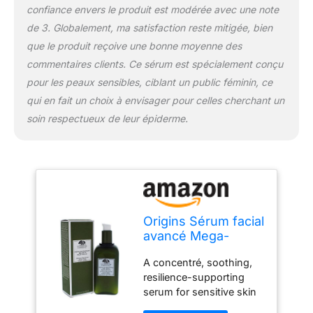
confiance envers le produit est modérée avec une note
de 3. Globalement, ma satisfaction reste mitigée, bien
que le produit reçoive une bonne moyenne des
commentaires clients. Ce sérum est spécialement conçu
pour les peaux sensibles, ciblant un public féminin, ce
qui en fait un choix à envisager pour celles cherchant un
soin respectueux de leur épiderme.
Origins Sérum facial
avancé Mega-
Mushroom Relief
A concentré, soothing,
and Resilience for
resilience-supporting
Women 3.4 oz
serum for sensitive skin
Sérum
It Helps to a balance the