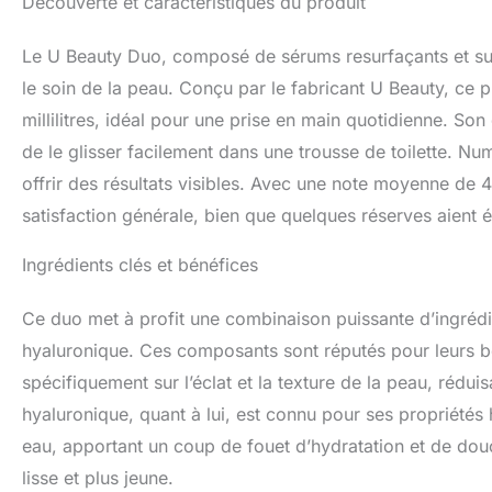
Découverte et caractéristiques du produit
de karité, des pep
réduction des pore
Le U Beauty Duo, composé de sérums resurfaçants et su
types de peau, écla
Minimisation des p
le soin de la peau. Conçu par le fabricant U Beauty, ce 
avec notre duo de
millilitres, idéal pour une prise en main quotidienne. S
des pores et des 
de le glisser facilement dans une trousse de toilette. N
fonctionnent en s
et radieux. Hydra
offrir des résultats visibles. Avec une note moyenne de 4
avec le Super Hydr
satisfaction générale, bien que quelques réserves aient 
karité, des peptide
pépins de raisin 
Ingrédients clés et bénéfices
Ce duo met à profit une combinaison puissante d’ingrédient
hyaluronique. Ces composants sont réputés pour leurs bén
spécifiquement sur l’éclat et la texture de la peau, réduis
hyaluronique, quant à lui, est connu pour ses propriétés 
eau, apportant un coup de fouet d’hydratation et de do
lisse et plus jeune.