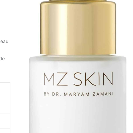
peau
de.