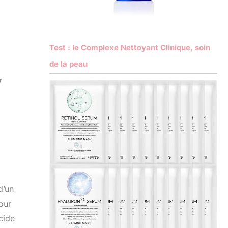
Test : le Complexe Nettoyant Clinique, soin
de la peau
y
d’un
our
acide