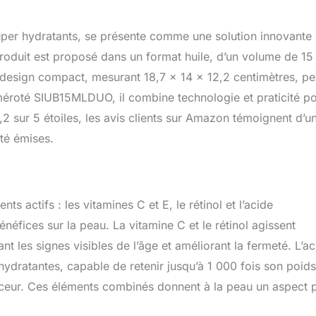
tides, du rétinol, de la vitamine C, de l'acide hyaluronique pour la
s, l'hydratation, la décoloration des ridules. Convient à tous les
per hydratants, se présente comme une solution innovante
ircit et unifie la texture pour un éclat éclairé de l'intérieur.
ores et des ridules : profitez d'un teint plus lisse et plus raffiné
produit est proposé dans un format huile, d’un volume de 15
 soins de la peau innovant, conçu pour minimiser l'apparence
on design compact, mesurant 18,7 x 14 x 12,2 centimètres, p
ridules. Notre composé resurfaçage et notre super hydratant
uméroté SIUB15MLDUO, il combine technologie et praticité p
ynergie pour améliorer visiblement la texture, pour un teint jeune
tation ultime : profitez jusqu'à 48 heures d'hydratation profonde
,2 sur 5 étoiles, les avis clients sur Amazon témoignent d’u
ateur, formulé avec de l'extrait d'avoine purifié, du beurre de
été émises.
s, de l'huile d'argan bio, de l'huile d'avocat et de l'huile de
pour nourrir et augmenter le rebond de votre peau.
s actifs : les vitamines C et E, le rétinol et l’acide
éfices sur la peau. La vitamine C et le rétinol agissent
ant les signes visibles de l’âge et améliorant la fermeté. L’a
hydratantes, capable de retenir jusqu’à 1 000 fois son poid
uceur. Ces éléments combinés donnent à la peau un aspect 