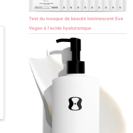
Test du masque de beauté luminescent Eve
Vegan à l’acide hyaluronique