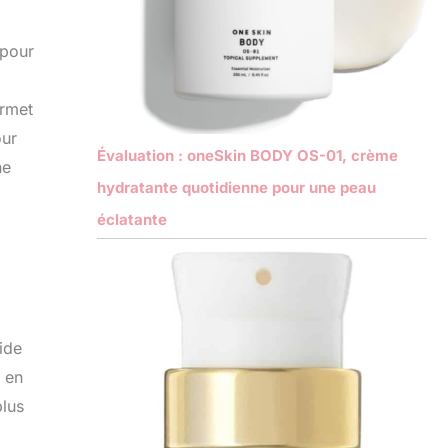
 pour
ermet
our
Évaluation : oneSkin BODY OS-01, crème
ne
hydratante quotidienne pour une peau
éclatante
cide
s en
plus