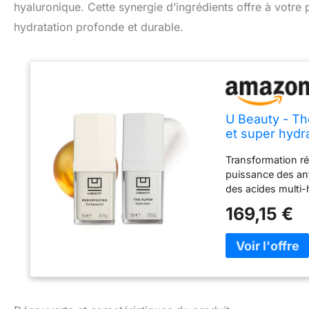
hyaluronique. Cette synergie d’ingrédients offre à votre p
hydratation profonde et durable.
U Beauty - Th
et super hydra
– Duo de séru
Transformation ré
hydratée et
puissance des anti
des acides multi-
offrant des amélio
169,15 €
trois jours. Duo d
technologie SIREN
hyaluronique du S
mélange de vitami
Ensemble, ils cibl
une peau visiblem
revitalisant : con