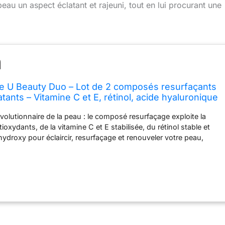
eau un aspect éclatant et rajeuni, tout en lui procurant une
e U Beauty Duo – Lot de 2 composés resurfaçants
tants – Vitamine C et E, rétinol, acide hyaluronique
m hydratant pour le visage pour une peau lisse,
volutionnaire de la peau : le composé resurfaçage exploite la
oxydants, de la vitamine C et E stabilisée, du rétinol stable et
hydroxy pour éclaircir, resurfaçage et renouveler votre peau,
rations visibles de la texture, du ton et des ridules en seulement
'hydratation et de renouvellement maximal : piloté par la
 Capsule, cet ensemble combine les cinq tailles d'acide
uper Hydrator pour jusqu'à 48 heures d'hydratation avec le
ne C, de rétinol, de peptides et d'AHA du composé resurfaçant.
ent les zones sèches et les signes visibles du vieillissement, pour
ent plus lumineuse, plus serrée et plus jeune. Mélange de sérum
tient des huiles d'argan, de pépins de raisin, d'avocat, du beurre