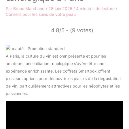
Par
Bruno Marchand
/
28 juin 2025
/
4 minutes de lecture
/
Conseils pour les soins de votre peau
4.8/5 - (9 votes)
À Paris, la culture du vin est omniprésente et pour les
amateurs, une initiation œnologique s’avère être une
expérience enrichissante. Les coffrets Smartbox offrent
plusieurs options pour découvrir les plaisirs de la dégustation
de vin, particulièrement attractives pour les néophytes et les
passionnés.