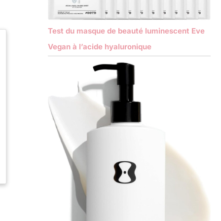
Test du masque de beauté luminescent Eve
Vegan à l’acide hyaluronique