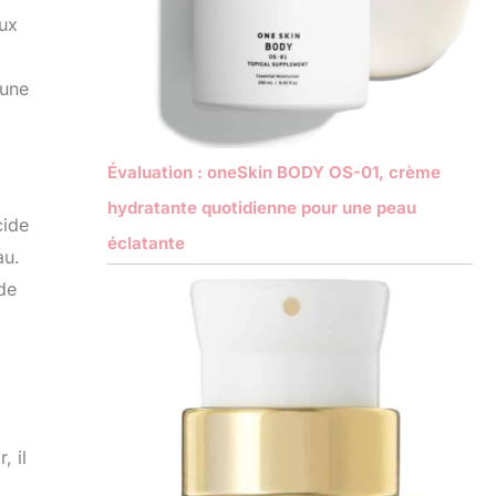
eux
 une
Évaluation : oneSkin BODY OS-01, crème
hydratante quotidienne pour une peau
cide
éclatante
au.
de
, il