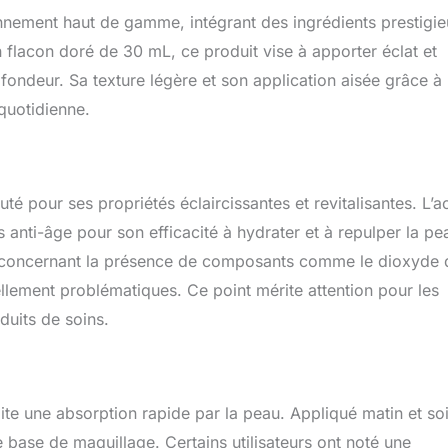
ts d’origine naturelle. Nos soins sont fabriqués et conditionnés
nement haut de gamme, intégrant des ingrédients prestigi
abrication 100% française est gage de savoir-faire, de sécurité et
un flacon doré de 30 mL, ce produit vise à apporter éclat et
rofondeur. Sa texture légère et son application aisée grâce à
 quotidienne.
é pour ses propriétés éclaircissantes et revitalisantes. L’a
s anti-âge pour son efficacité à hydrater et à repulper la pe
ves concernant la présence de composants comme le dioxyde 
ellement problématiques. Ce point mérite attention pour les
uits de soins.
ite une absorption rapide par la peau. Appliqué matin et soir
e base de maquillage. Certains utilisateurs ont noté une