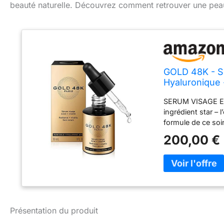
beauté naturelle. Découvrez comment retrouver une peau 
GOLD 48K - Sé
Hyaluronique 
SERUM VISAGE EC
ingrédient star – 
formule de ce soin
durable, vitalité 
200,00 €
l’acide hyaluroni
ce qui lui permet
L’efficacité de no
test par empreinte
été testé sous c
pur 24 carats répu
reconnu pour son l
Présentation du produit
repulpant. QUAL