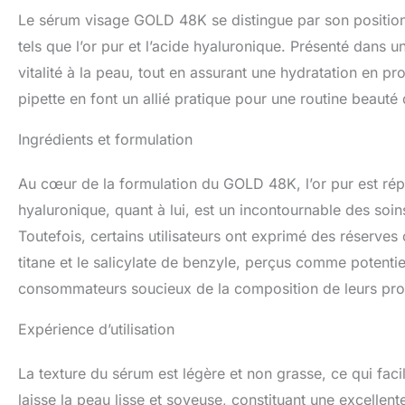
à 99% d’ingrédien
Le sérum visage GOLD 48K se distingue par son position
en France. Cette f
de qualité.
tels que l’or pur et l’acide hyaluronique. Présenté dans 
vitalité à la peau, tout en assurant une hydratation en p
pipette en font un allié pratique pour une routine beauté
Ingrédients et formulation
Au cœur de la formulation du GOLD 48K, l’or pur est réput
hyaluronique, quant à lui, est un incontournable des soin
Toutefois, certains utilisateurs ont exprimé des réser
titane et le salicylate de benzyle, perçus comme potenti
consommateurs soucieux de la composition de leurs prod
Expérience d’utilisation
La texture du sérum est légère et non grasse, ce qui facil
laisse la peau lisse et soyeuse, constituant une excellent