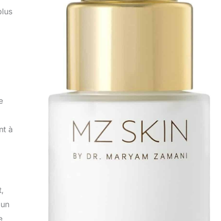
plus
e
nt à
t,
 un
e