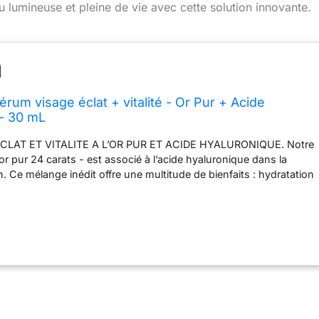
lumineuse et pleine de vie avec cette solution innovante.
rum visage éclat + vitalité - Or Pur + Acide
- 30 mL
LAT ET VITALITE A L’OR PUR ET ACIDE HYALURONIQUE. Notre
l’or pur 24 carats - est associé à l’acide hyaluronique dans la
. Ce mélange inédit offre une multitude de bienfaits : hydratation
et teint lumineux. RESULTATS VISIBLES. Notre soin à l’or pur et à
que hydrate durablement. Sa formule revitalise et régénère la peau
 de retrouver fraîcheur, luminosité et éclat. EFFICACITE PROUVEE.
tre formule est démontrée par une batterie de tests scientifiques :
 de peau, évaluation sur panel, test d’hydratation... Notre soin a
ontrôle dermatologique. INGREDIENTS RARES ET PUISSANTS. Or
té pour apporter éclat et vitalité à la peau. Acide hyaluronique,
arge éventail de bénéfices : hydratation, régénération, effet
ITE PREMIUM – MADE IN FRANCE. Nos produits contiennent 96