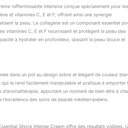
tures, sèches ou très sèches, relâchées, ternes et sans éclat,
rème raffermissante intensive conçue spécialement pour le
ignes de vieillissement prématuré ou les effets de la
our restaurer le confort et la vitalité de la peau après exposition
ne et vitamines C, E et F, offrant ainsi une synergie
 ou à d'autres agressions externes. APPLICATION : Utilisez
vitalisent la peau. Le collagène est un composant essentiel po
ntense Cream chaque matin et/ou soir, après avoir nettoyé et
 les vitamines C, E et F nourrissent et protègent la peau des
u, et de préférence après votre sérum de traitement. Appliquez la
 doigts, sur le visage, le cou et le décolleté. Massez doucement
apacité à hydrater en profondeur, laissant la peau douce et
ion complète. SUR NATURA BISSÉ: Nous croyons que chaque
 voix, son expression unique. C'est pourquoi nous créons des
tés à toutes les préoccupations cutanées que vous pourriez
ts sont formulés avec des textures sensorielles et des
ès élevées d'ingrédients actifs avancés pour des résultats
née dans un pot au design sobre et élégant de couleur bla
e qui le rend facilement manipulable et pratique à emporter 
 d’aromathérapie, apportant un moment de bien-être à ch
e l’excellence des soins de beauté méditerranéens.
 Essential Shock Intense Cream offre des résultats visibles. 