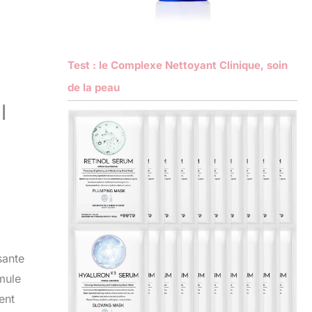
Test : le Complexe Nettoyant Clinique, soin
de la peau
l
sante
rmule
ent