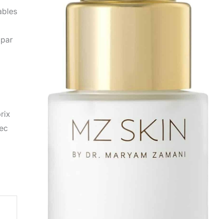
ables
 par
rix
vec