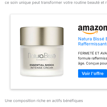
ce soin unique peut transformer votre routine beauté et
Natura Bissé 
Raffermissant
et Vitamines C
FERMETÉ ET AVAN
formule raffermiss
âge. Conçue pour
cette crème minim
hydratant intensém
doux, juteux et 
acides aminés de c
atténuer les rides 
hydratante contien
visibles des chan
Une composition riche en actifs bénéfiques
F antioxydantes o