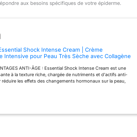
 répondre aux besoins spécifiques de votre épiderme.
Essential Shock Intense Cream | Crème
e Intensive pour Peau Très Sèche avec Collagène
, E et F | 75 ml
TAGES ANTI-ÂGE : Essential Shock Intense Cream est une
ante à la texture riche, chargée de nutriments et d'actifs anti-
 réduire les effets des changements hormonaux sur la peau,
ise l'apparence des rides, des ridules et du relâchement, tout en
ent pour lutter contre la sécheresse. Le résultat est un teint
rajeuni. INGRÉDIENTS PRINCIPAUX : Combinant protéoglycanes et
ollagène et d'élastine pour améliorer la fermeté et l'élasticité,
et les ridules et obtenir un teint plein et juteux. Sa formule
t également des isoflavones, un actif clé pour réduire les effets
gements hormonaux sur la peau, ainsi que des vitamines C, E et
ffrant un résultat anti-âge supérieur. TYPE DE PEAU : Parfait