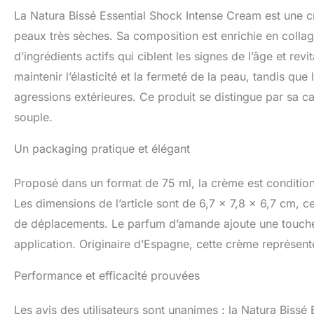
pour les peaux ma
La Natura Bissé Essential Shock Intense Cream est une c
ou montrant des s
ménopause. Idéal p
peaux très sèches. Sa composition est enrichie en collagè
au froid, au vent
d’ingrédients actifs qui ciblent les signes de l’âge et re
Essential Shock I
maintenir l’élasticité et la fermeté de la peau, tandis que
tonifié votre pea
crème du bout des
agressions extérieures. Ce produit se distingue par sa c
jusqu'à absorpt
souple.
peau a sa propre
cosmétiques adap
Un packaging pratique et élégant
avoir. Nos produi
concentrations tr
imbattables.
Proposé dans un format de 75 ml, la crème est condition
Les dimensions de l’article sont de 6,7 x 7,8 x 6,7 cm, c
de déplacements. Le parfum d’amande ajoute une touche
application. Originaire d’Espagne, cette crème représent
Performance et efficacité prouvées
Les avis des utilisateurs sont unanimes : la Natura Bissé