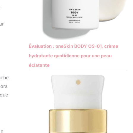
s
ur
Évaluation : oneSkin BODY OS-01, crème
hydratante quotidienne pour une peau
éclatante
nche.
lors
aque
Un