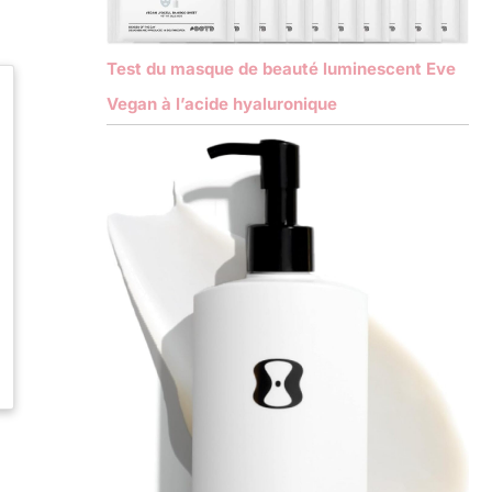
Test du masque de beauté luminescent Eve
Vegan à l’acide hyaluronique